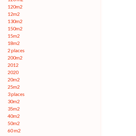
120m2
12m2
130m2
150m2
15m2
18m2
2 places
200m2
2012
2020
20m2
25m2
3 places
30m2
35m2
40m2
50m2
60 m2