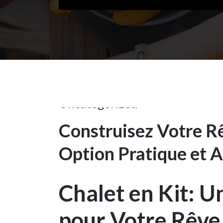
13Juin
2025
Uncategorized
Construisez Votre Rê
13
Option Pratique et 
JUIN
2025
Chalet en Kit: U
pour Votre Rêve