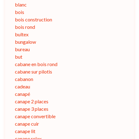
blanc
bois
bois construction
bois rond
bultex
bungalow
bureau
but
cabane en bois rond
cabane sur pilotis
cabanon
cadeau
canapé
canape 2 places
canape 3 places
canape convertible
canape cuir
canape lit
canape relax