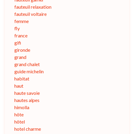
fauteuil relaxation
fauteuil voltaire
femme
fly
france
gifi
gironde
grand
grand chalet
guide michelin
habitat
haut
haute savoie
hautes alpes
himolla
hôte
hôtel
hotel charme