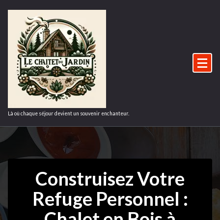
Aller
au
contenu
Là où chaque séjour devient un souvenir enchanteur.
Construisez Votre
Refuge Personnel :
Chalet en Bois à