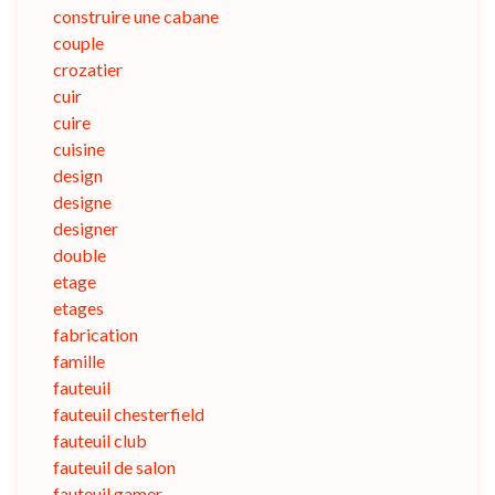
construire une cabane
couple
crozatier
cuir
cuire
cuisine
design
designe
designer
double
etage
etages
fabrication
famille
fauteuil
fauteuil chesterfield
fauteuil club
fauteuil de salon
fauteuil gamer