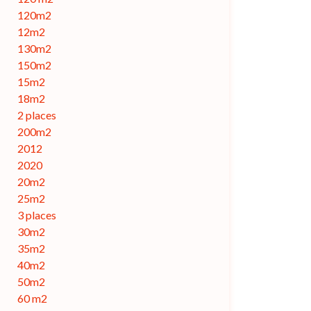
120m2
12m2
130m2
150m2
15m2
18m2
2 places
200m2
2012
2020
20m2
25m2
3 places
30m2
35m2
40m2
50m2
60 m2