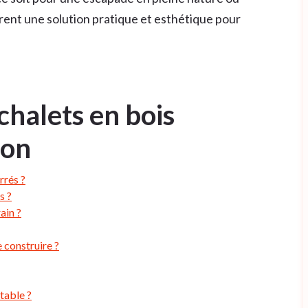
frent une solution pratique et esthétique pour
 chalets en bois
ion
rrés ?
s ?
ain ?
 construire ?
table ?