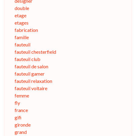
designer
double
etage
etages
fabrication
famille
fauteuil
fauteuil chesterfield
fauteuil club
fauteuil de salon
fauteuil gamer
fauteuil relaxation
fauteuil voltaire
femme
fly
france
gifi
gironde
grand