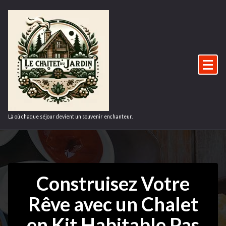
Aller
au
contenu
Là où chaque séjour devient un souvenir enchanteur.
Construisez Votre
Rêve avec un Chalet
en Kit Habitable Pas