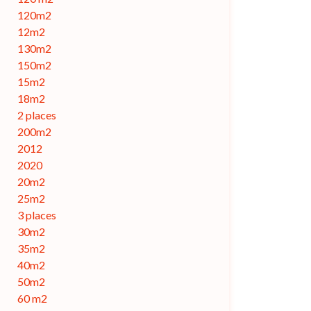
120m2
12m2
130m2
150m2
15m2
18m2
2 places
200m2
2012
2020
20m2
25m2
3 places
30m2
35m2
40m2
50m2
60 m2