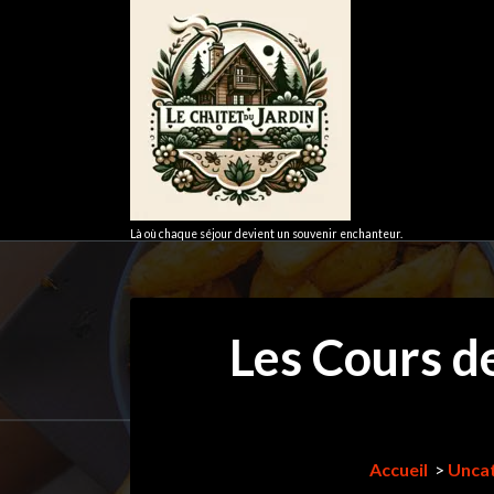
Aller
au
contenu
Là où chaque séjour devient un souvenir enchanteur.
Les Cours de
Accueil
>
Unca