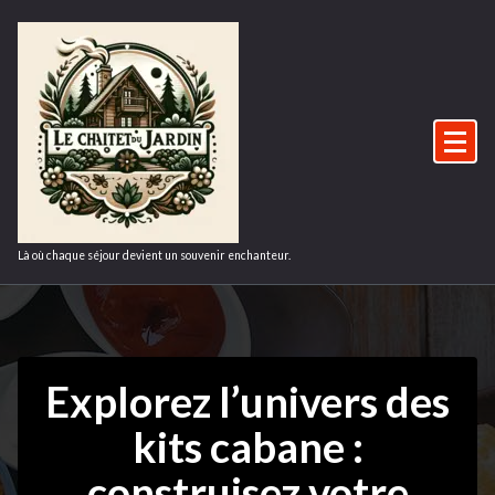
Aller
au
contenu
Là où chaque séjour devient un souvenir enchanteur.
Explorez l’univers des
kits cabane :
construisez votre