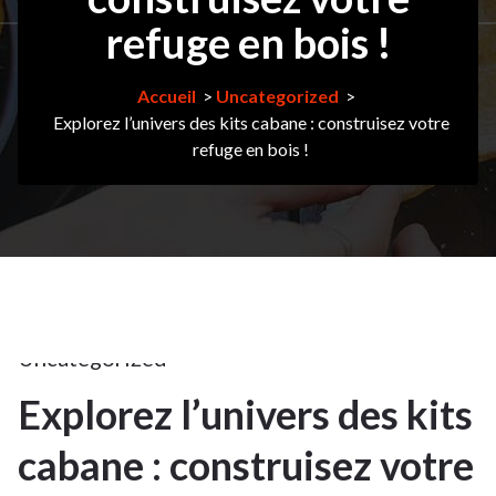
refuge en bois !
Accueil
>
Uncategorized
>
Explorez l’univers des kits cabane : construisez votre
refuge en bois !
14Mar
2025
Uncategorized
Explorez l’univers des kits
14
cabane : construisez votre
MAR
2025