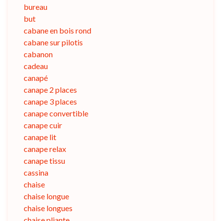
bureau
but
cabane en bois rond
cabane sur pilotis
cabanon
cadeau
canapé
canape 2 places
canape 3 places
canape convertible
canape cuir
canape lit
canape relax
canape tissu
cassina
chaise
chaise longue
chaise longues
chaise pliante