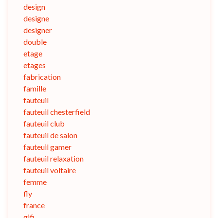
design
designe
designer
double
etage
etages
fabrication
famille
fauteuil
fauteuil chesterfield
fauteuil club
fauteuil de salon
fauteuil gamer
fauteuil relaxation
fauteuil voltaire
femme
fly
france
gifi