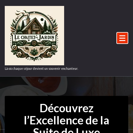
Aller
au
contenu
Là où chaque séjour devient un souvenir enchanteur.
Découvrez
l’Excellence de la
Suite de Luxe