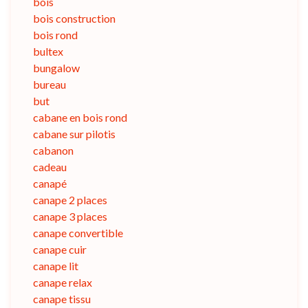
bois
bois construction
bois rond
bultex
bungalow
bureau
but
cabane en bois rond
cabane sur pilotis
cabanon
cadeau
canapé
canape 2 places
canape 3 places
canape convertible
canape cuir
canape lit
canape relax
canape tissu