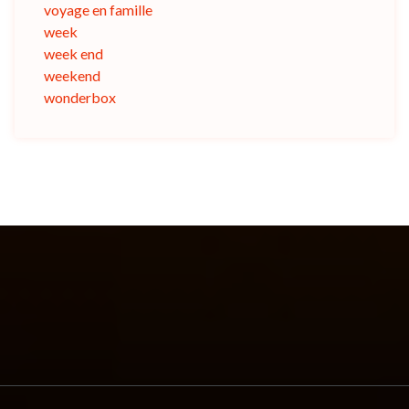
voyage en famille
week
week end
weekend
wonderbox