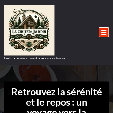
Aller
au
contenu
Là où chaque séjour devient un souvenir enchanteur.
Retrouvez la sérénité
et le repos : un
voyage vers la