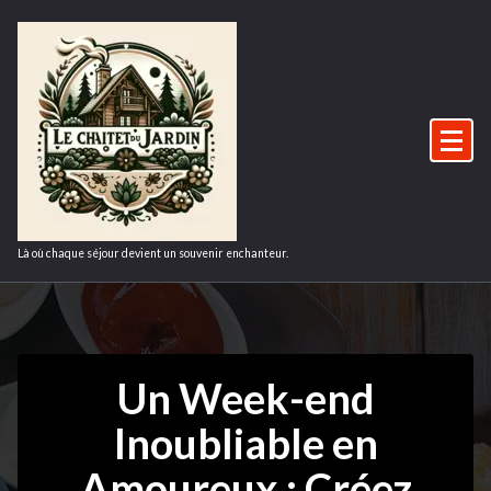
Aller
au
contenu
Là où chaque séjour devient un souvenir enchanteur.
Un Week-end
Inoubliable en
Amoureux : Créez