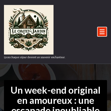
Aller
au
contenu
Là où chaque séjour devient un souvenir enchanteur.
Un week-end original
en amoureux : une
escapade inoubliable